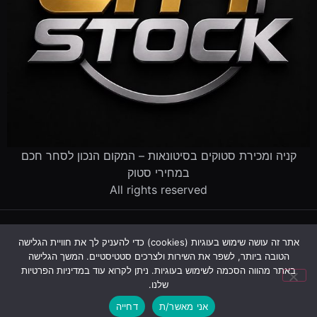
קניה ומכירת סטוקים בסיטונאות – המקום הנכון לסחר חכם
במחירי סטוק
All rights reserved
דף הבית
קטלוג הסטוקים
מוכרים לנו סטוק
שירותים לעסקים
אתר זה עושה שימוש בעוגיות (cookies) כדי להעניק לך את חוויית הגלישה
פינוי עסק שנסגר
מדריך סטוקים
שאלות ותשובות
אודות
הטובה ביותר, לשפר את השירות ולצרכים סטטיסטיים. המשך הגלישה
צור קשר
באתר מהווה הסכמה לשימוש בעוגיות. ניתן לקרוא עוד במדיניות הפרטיות
שלנו.
עקבו אחרינו:
אני מאשר/ת
דחייה