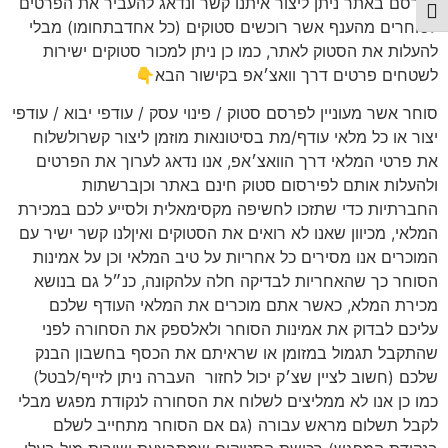
לפרסם באתר ניתן ליצור איתנו קשר ונדאג להעביר את הפרטים
תג גודל גופן
לסוחרים מהענף אשר רוכשים סטוקים (כל אחדבתחומו) מבלי
להעלות את הסטוק לאתר, כמו כן ניתן למכור סטוקים ישירות
לשטחים פרטים דרך וואצ׳אפ בקישור הבא👇
סוחר אשר מעוניין לפרסם סטוק / פינוי עסק / עודפי יבוא / עודפי
יצור או כל מלאי עודף/מת בסיטונאות מוזמן ליצור קשרולשלוח
את פרטי המלאי דרך הוואצ׳אפ, אנו נדאג לערוך את הפרטים
ולהעלות אותם לפירסום סטוק חינם באתר וכןברשתות
החברתיות כדי שתזכו לחשיפה מקסימאלית ולסייע לכם במכירת
המלאי, מכיוון שאנו לא רואים את הסטוקים ואיןלנו קשר ישיר עם
המוכרים אנו מסירים כל אחריות על טיב המלאי וכן על אמינות
הסוחר כך שהאחריות לבדיקה חלה עלהקונה, כנ״ל גם בנושא
מכירת המלא, כאשר אתם מוכרים את המלאי העודף שלכם
עליכם לבדוק את אמינות הסוחר ולאלספק את הסחורה לפני
שהתקבל תגמול במזומן או שראיתם את הכסף בחשבון הבנק
שלכם (חשוב לציין שצ׳ק יכול לחזור
העברה ניתן לזייף/לבטל)
כמו כן אנו לא ממליצים לשלוח את הסחורה לנקודת מפגש מבלי
לקבל תשלום מראש עבורה (גם אם הסוחר מתחייב לשלם